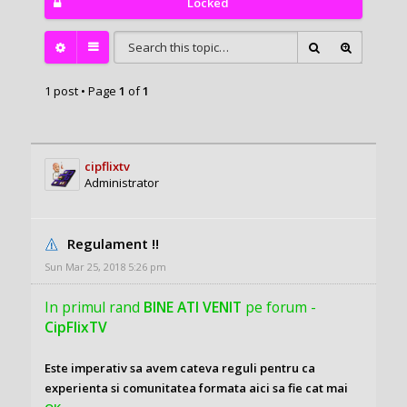
Locked
1 post • Page
1
of
1
cipflixtv
Administrator
Regulament !!
Sun Mar 25, 2018 5:26 pm
In primul rand
BINE ATI VENIT
pe forum -
CipFlixTV
Este imperativ sa avem cateva reguli pentru ca
experienta si comunitatea formata aici sa fie cat mai