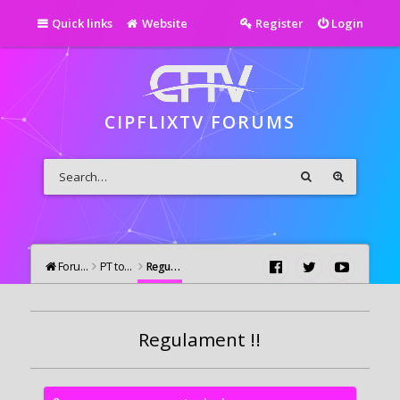
Quick links
Website
Register
Login
CIPFLIXTV FORUMS
Forums
PT toata lumea!
Regulamentul forumului
Regulament !!