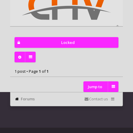
Locked
1 post • Page
1
of
1
Jump to
Forums
Contact us