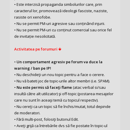
• Este interzisă propaganda simbolurilor care, prin
caracterul lor, promovează ideologii fasciste, naziste,
rasiste ori xenofobe.
• Nu se permit PM-uri agresive sau conținând injurii.
• Nu se permit PM-uri cu conținut comercial sau orice fel
de invitație nesolicitată.
Activitatea pe forumuri 🡻
•
Un comportament agresiv pe forum va duce la
warning / ban pe IP!
• Nu deschideţi un nou topic pentru a face o cerere.
• Nu vă bateti joc de topic-urile altor membri (i.e. SPAM).
•
Nu este permis să faceţi flame
(atac verbal si/sau
insultă către alt utilizator) şi off-topic (postarea mesajelor
care nu sunt în aceaşi temă cu topicul respectiv).
• Nu cereţi ca un topic să fie închis/mutat, totul depinde
de moderatori.
• Fără multi-post, folosiţi butonul Edit.
• Aveţi grijă ca întrebările dvs să fie postate în topic-ul