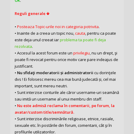
OK
.
Reguli generale 🡻
•
Posteaza Topic-urile noi in categoria potrivita
.
• Inainte de a creea un topic nou,
cauta
, pentru ca poate
este deja unul creeat iar
problema ta poate fi deja
rezolvata
.
• Accesul la acest forum este un
privilegiu
, nu un drept, şi
poate fi revocat pentru orice motiv care pare indeajus de
justificant.
•
Nu sfidaţi moderatorii și administratorii
cu dorinţele
dvs ! Ei folosesc mereu cea mai bună judecată și, cel mai
important, sunt mereu neutri.
• Sunt interzise conturile ale căror username-uri seamănă
sau imită un username al unui membru din staff.
•
Nu este admisă reclama în comentarii, pe forum, la
avatar/custom title/semnătură.
• Sunt interzise discriminările religioase, etnice, rasiale,
sexuale etc. în postările din forum, comentarii, cât şi în
profilurile utilizatorilor.