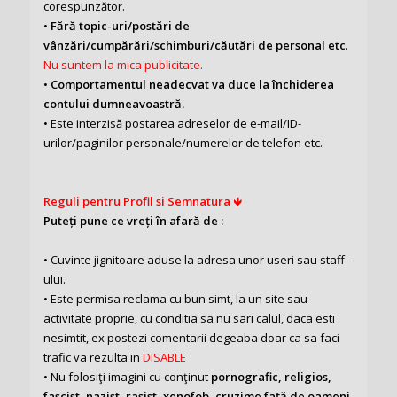
corespunzător.
•
Fără topic-uri/postări de
vânzări/cumpărări/schimburi/căutări de personal etc
.
Nu suntem la mica publicitate.
•
Comportamentul neadecvat va duce la închiderea
contului dumneavoastră.
• Este interzisă postarea adreselor de e-mail/ID-
urilor/paginilor personale/numerelor de telefon etc.
Reguli pentru Profil si Semnatura 🡻
Puteți pune ce vreți în afară de :
• Cuvinte jignitoare aduse la adresa unor useri sau staff-
ului.
• Este permisa reclama cu bun simt, la un site sau
activitate proprie, cu conditia sa nu sari calul, daca esti
nesimtit, ex postezi comentarii degeaba doar ca sa faci
trafic va rezulta in
DISABLE
• Nu folosiţi imagini cu conţinut
pornografic, religios,
fascist, nazist, rasist, xenofob, cruzime faţă de oameni