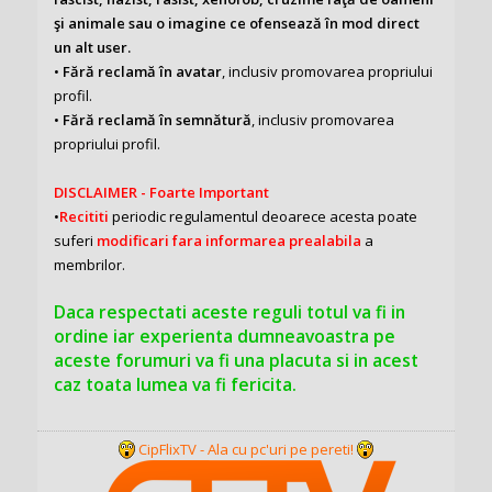
şi animale sau o imagine ce ofensează în mod direct
un alt user.
•
Fără reclamă în avatar
, inclusiv promovarea propriului
profil.
•
Fără reclamă în semnătură
, inclusiv promovarea
propriului profil.
DISCLAIMER - Foarte Important
•
Recititi
periodic regulamentul deoarece acesta poate
suferi
modificari fara informarea prealabila
a
membrilor.
Daca respectati aceste reguli totul va fi in
ordine iar experienta dumneavoastra pe
aceste forumuri va fi una placuta si in acest
caz toata lumea va fi fericita.
CipFlixTV - Ala cu pc'uri pe pereti!