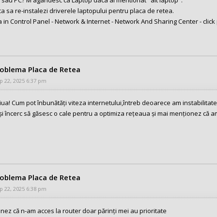
a sa re-instalezi driverele laptopului pentru placa de retea.
a in Control Panel - Network & Internet - Network And Sharing Center - click 
roblema Placa de Retea
 22, 2025 6:37 pm
iua! Cum pot înbunătăți viteza internetului,întreb deoarece am instabilita
 și încerc să găsesc o cale pentru a optimiza rețeaua și mai menționez că a
roblema Placa de Retea
 22, 2025 6:38 pm
nez că n-am acces la router doar părinți mei au prioritate