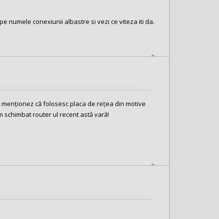
pe numele conexiunii albastre si vezi ce viteza iti da.
te menționez că folosesc placa de rețea din motive
m schimbat router ul recent astă vară!