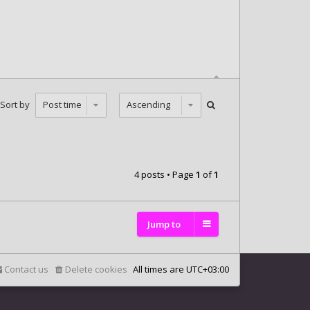
Sort by
4 posts • Page
1
of
1
Jump to
Contact us
Delete cookies
All times are
UTC+03:00