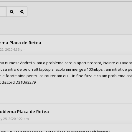
ema Placa de Retea
 22, 2020 4:35 pm
 ma numesc Andrei si am o problema care a aparut recent, inainte eu avea
at sa intru de pe un alt laptop si acolo imi mergea 100mbps , am intrat de 
 e foarte bine pentru ce router am eu ... in fine faza e ca am problema ast
t discord D31U#3279
roblema Placa de Retea
 25, 2020 4:22 pm
 sau PC? M agandesc ca Laptop daca ai mentionat "alt laptop".