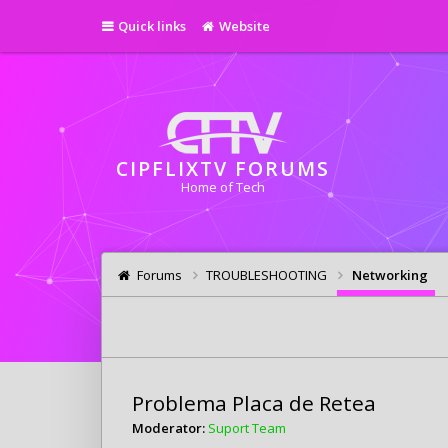
Quick links
Website
CIPFLIXTV FORUMS
Home of Tech
Forums
TROUBLESHOOTING
Networking
Problema Placa de Retea
Moderator:
Suport Team