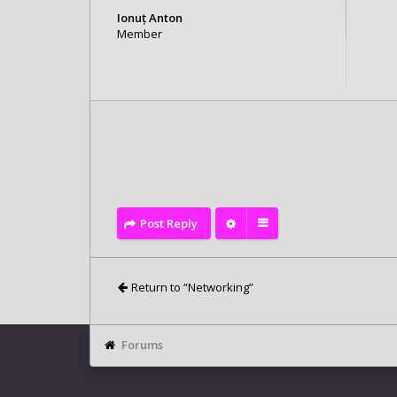
Ionuț Anton
Member
Posts: 2
Joined:
Mon Sep 22, 2025 6:31 pm
Post Reply
Return to “Networking”
Forums