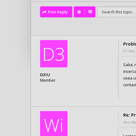
Post Reply
Probl
D3
Fri May
Salut,
incerc
D31U
ceea ce
Member
contac
Posts: 2
Joined:
Fri May 22, 2020 4:29 pm
Re: P
Wi
Mon May
Laptop