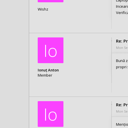
Incearc
Wishz
Verific
Re: P
Io
Mon Sep
Bună z
propri
Ionuț Anton
Member
Posts: 2
Joined:
Mon Sep 22, 2025 6:31 pm
Re: P
Io
Mon Sep
Mențio