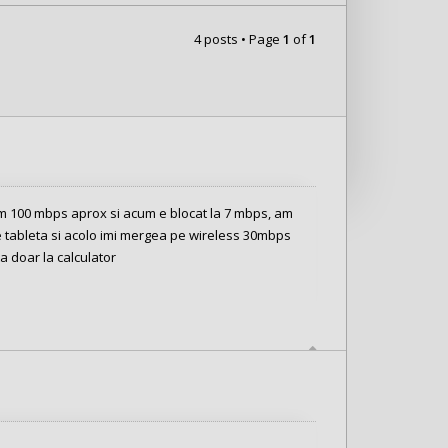
4 posts • Page
1
of
1
m 100 mbps aprox si acum e blocat la 7 mbps, am
pe tableta si acolo imi mergea pe wireless 30mbps
a doar la calculator