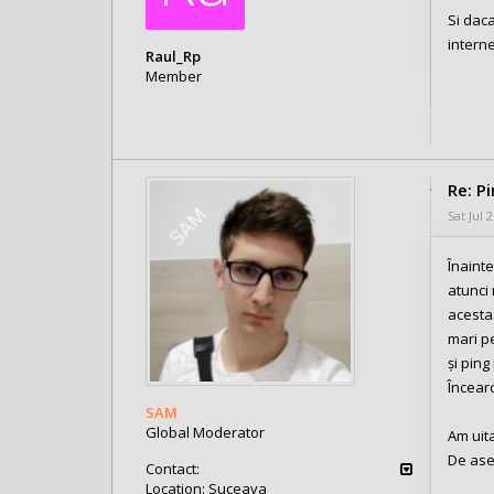
Si dac
interne
Raul_Rp
Member
Posts: 12
Joined:
Mon May 04, 2020 10:10 pm
Re: P
Sat Jul 
Înainte
atunci 
acesta 
mari pe
și ping
Încearc
SAM
Global Moderator
Am uita
De ase
Contact:
Location:
Suceava