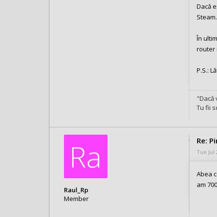
Dacă eș
Posts: 1032
Steam
Joined:
Fri Aug 17, 2018 10:49 am
În ulti
router
P.S.: L
"Dacă v
Tu fii 
Re: P
Ra
Tue Jul
Abea c
am 700
Raul_Rp
Member
Posts: 12