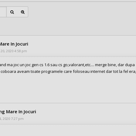
Mare In Jocuri
 20, 2020 4:58 pm
and ma joc un joc gen cs 1.6 sau cs go,valorant,etc.... merge bine, dar dupa 
 coboara aveam toate programele care foloseau internet dar tot la fel era,
ing Mare In Jocuri
24, 2020 7:27 pm