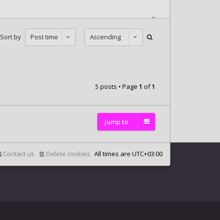
Sort by
5 posts • Page
1
of
1
Jump to
Contact us
Delete cookies
All times are
UTC+03:00