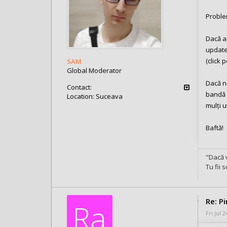
Proble
Dacă a
update
(click 
SAM
Global Moderator
Dacă nu
Contact:
bandă m
Location:
Suceava
mulți ut
Posts: 1032
Joined:
Fri Aug 17, 2018 10:49 am
Baftă!
"Dacă v
Tu fii 
Re: P
Ra
Fri Jul 