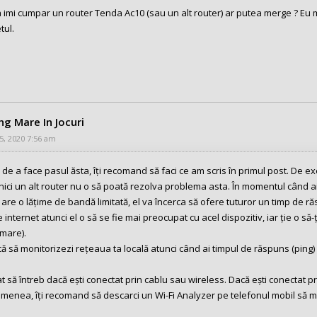
a imi cumpar un router Tenda Ac10 (sau un alt router) ar putea merge ? Eu
tul.
ing Mare In Jocuri
25, 2020 7:56 am
 de a face pasul ăsta, îți recomand să faci ce am scris în primul post. De e
nici un alt router nu o să poată rezolva problema asta. În momentul când ai
are o lățime de bandă limitată, el va încerca să ofere tuturor un timp de răs
 internet atunci el o să se fie mai preocupat cu acel dispozitiv, iar ție o s
 mare).
ă să monitorizezi rețeaua ta locală atunci când ai timpul de răspuns (ping)
t să întreb dacă ești conectat prin cablu sau wireless. Dacă ești conectat pr
menea, îți recomand să descarci un Wi-Fi Analyzer pe telefonul mobil să mo