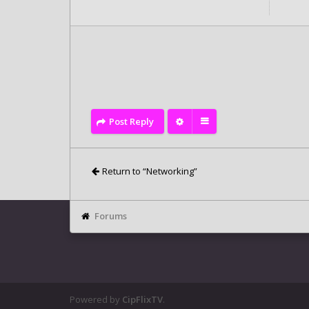
Joined:
Mon May 04, 2020 10:10 pm
Post Reply
Return to “Networking”
Forums
Powered by
CipFlixTV
.