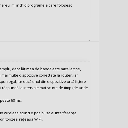
 mereu imi inchid programele care folosesc
xemplu, dacă lățimea de bandă este mică la tine,
 mai multe dispozitive conectate la router, iar
pun egal, iar dacă unul din dispozitive urcă fișiere
ă-ți răspundă la intervale mai scurte de timp (de unde
 peste 60 ms.
in wireless atunci e posibil să ai interferențe.
nitorizezi rețeaua Wi-Fi.