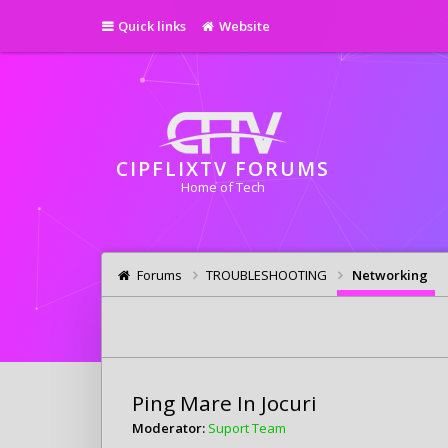
Quick links
Website
CIPFLIXTV FORUMS
Home of Tech
Forums
TROUBLESHOOTING
Networking
Ping Mare In Jocuri
Moderator:
Suport Team