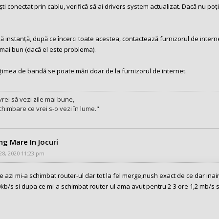
ti conectat prin cablu, verifică să ai drivers system actualizat. Dacă nu po
.
mă instanță, după ce încerci toate acestea, contactează furnizorul de internet 
 mai bun (dacă el este problema).
ățimea de bandă se poate mări doar de la furnizorul de internet.
rei să vezi zile mai bune,
schimbare ce vrei s-o vezi în lume."
ing Mare In Jocuri
 28, 2020 11:23 pm
e azi mi-a schimbat router-ul dar tot la fel merge,nush exact de ce dar in
kb/s si dupa ce mi-a schimbat router-ul ama avut pentru 2-3 ore 1,2 mb/s s