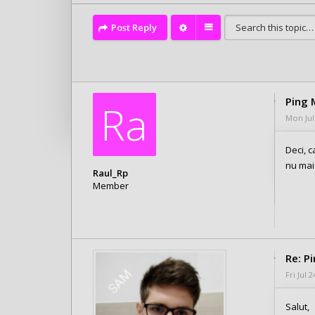
Post Reply
Ping 
Ra
Mon Jul
Deci, c
nu mai
Raul_Rp
Member
Posts: 12
Joined:
Mon May 04, 2020 10:10 pm
Re: P
Fri Jul 
Salut,