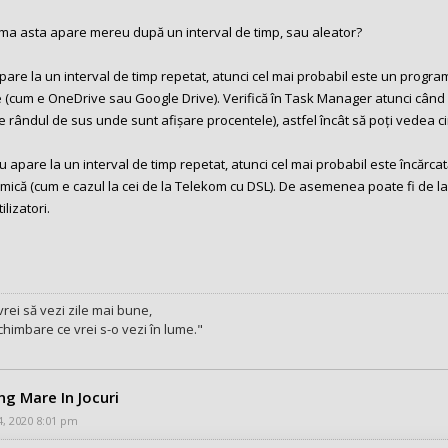
ma asta apare mereu după un interval de timp, sau aleator?
pare la un interval de timp repetat, atunci cel mai probabil este un prog
 (cum e OneDrive sau Google Drive). Verifică în Task Manager atunci când 
pe rândul de sus unde sunt afișare procentele), astfel încât să poți vedea
 apare la un interval de timp repetat, atunci cel mai probabil este încărca
ică (cum e cazul la cei de la Telekom cu DSL). De asemenea poate fi de la r
ilizatori.
rei să vezi zile mai bune,
schimbare ce vrei s-o vezi în lume."
ing Mare In Jocuri
24, 2020 8:01 pm