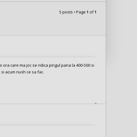
5 posts • Page
1
of
1
o ora care ma joc se ridica pingul pana la 400-500 si
 si acum nush ce sa fac.