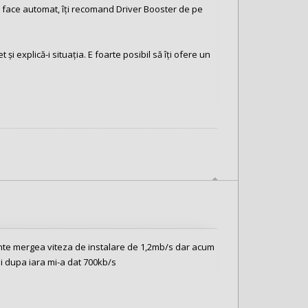
ți face automat, îți recomand Driver Booster de pe
și explică-i situația. E foarte posibil să îți ofere un
ainte mergea viteza de instalare de 1,2mb/s dar acum
i dupa iara mi-a dat 700kb/s