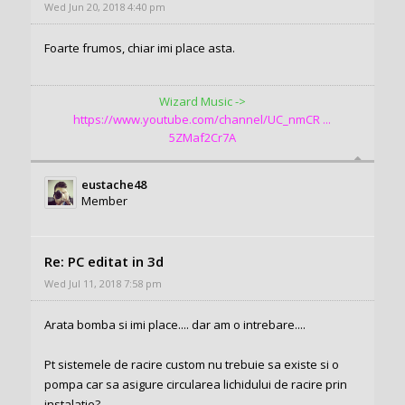
Wed Jun 20, 2018 4:40 pm
Foarte frumos, chiar imi place asta.
Wizard Music ->
https://www.youtube.com/channel/UC_nmCR ...
5ZMaf2Cr7A
eustache48
Member
Re: PC editat in 3d
Wed Jul 11, 2018 7:58 pm
Arata bomba si imi place.... dar am o intrebare....
Pt sistemele de racire custom nu trebuie sa existe si o
pompa car sa asigure circularea lichidului de racire prin
instalatie?