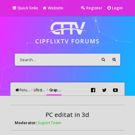
Quick links
Website
Register
Login
CIPFLIXTV FORUMS
Forums
Lifestyle
Graphic Design
PC editat in 3d
Moderator:
Suport Team