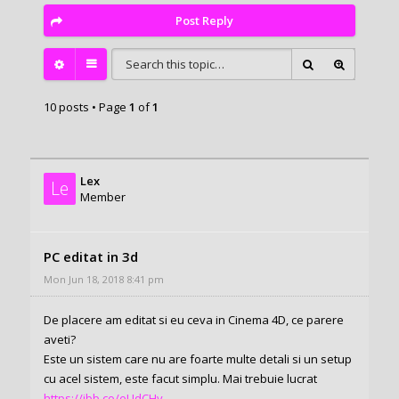
Post Reply
10 posts • Page
1
of
1
Lex
Le
Member
PC editat in 3d
Mon Jun 18, 2018 8:41 pm
De placere am editat si eu ceva in Cinema 4D, ce parere
aveti?
Este un sistem care nu are foarte multe detali si un setup
cu acel sistem, este facut simplu. Mai trebuie lucrat
https://ibb.co/eUdCHy