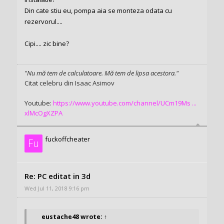
Din cate stiu eu, pompa aia se monteza odata cu
rezervorul....
Cipi.... zic bine?
"Nu mă tem de calculatoare. Mă tem de lipsa acestora."
Citat celebru din Isaac Asimov
Youtube:
https://www.youtube.com/channel/UCm19Ms ...
xlMcOgXZPA
fuckoffcheater
Fu
Re: PC editat in 3d
Wed Jul 11, 2018 9:16 pm
eustache48
wrote:
↑