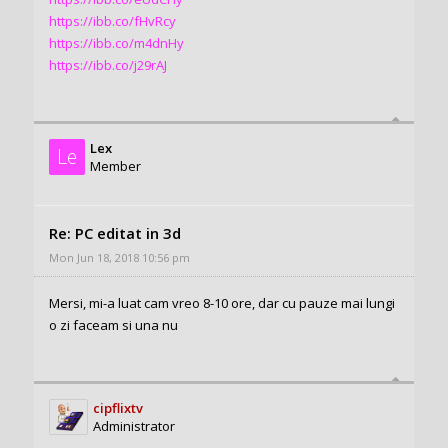
https://ibb.co/fHvRcy
https://ibb.co/m4dnHy
https://ibb.co/j29rAJ
Lex
Le
Member
Re: PC editat in 3d
Mon Jun 18, 2018 10:56 pm
Mersi, mi-a luat cam vreo 8-10 ore, dar cu pauze mai lungi
o zi faceam si una nu
cipflixtv
Administrator