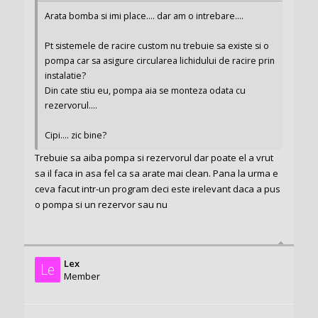
Arata bomba si imi place.... dar am o intrebare....
Pt sistemele de racire custom nu trebuie sa existe si o
pompa car sa asigure circularea lichidului de racire prin
instalatie?
Din cate stiu eu, pompa aia se monteza odata cu
rezervorul....
Cipi.... zic bine?
Trebuie sa aiba pompa si rezervorul dar poate el a vrut
sa il faca in asa fel ca sa arate mai clean. Pana la urma e
ceva facut intr-un program deci este irelevant daca a pus
o pompa si un rezervor sau nu
Lex
Le
Member