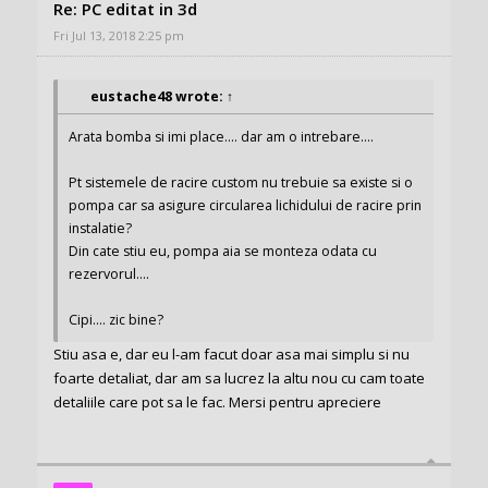
Re: PC editat in 3d
Fri Jul 13, 2018 2:25 pm
eustache48
wrote:
↑
Arata bomba si imi place.... dar am o intrebare....
Pt sistemele de racire custom nu trebuie sa existe si o
pompa car sa asigure circularea lichidului de racire prin
instalatie?
Din cate stiu eu, pompa aia se monteza odata cu
rezervorul....
Cipi.... zic bine?
Stiu asa e, dar eu l-am facut doar asa mai simplu si nu
foarte detaliat, dar am sa lucrez la altu nou cu cam toate
detaliile care pot sa le fac. Mersi pentru apreciere