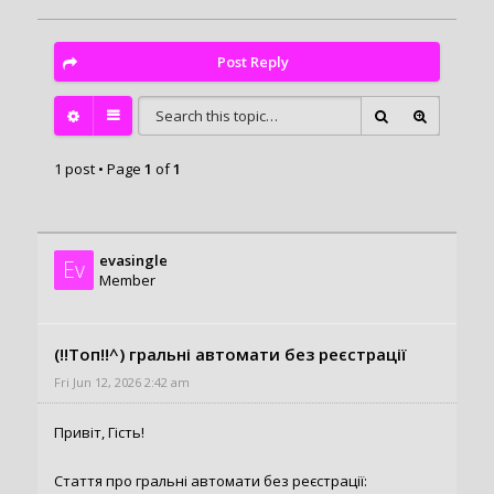
Post Reply
1 post • Page
1
of
1
evasingle
Ev
Member
(!!Топ!!^) гральні автомати без реєстрації
Fri Jun 12, 2026 2:42 am
Привіт, Гість!
Стаття про гральні автомати без реєстрації: