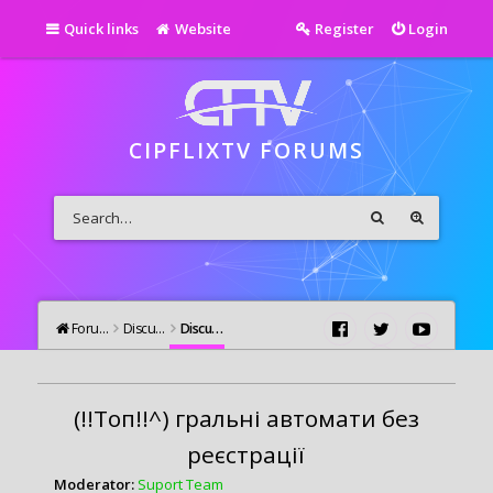
Quick links
Website
Register
Login
CIPFLIXTV FORUMS
Forums
Discutii Generale
Discutii Generale
(!!Топ!!^) гральні автомати без
реєстрації
Moderator:
Suport Team