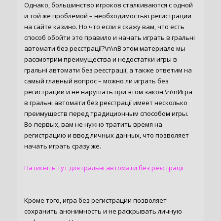
Однако, большинство игроков сталкиваются с одной
и той же проблемой – необходимостью регистрации
на сайте казино. Но что если я скажу вам, что есть
способ обойти это правило и начать играть в гральні
автомати без реєстрації?\n\nВ этом материале мы
рассмотрим преимущества и недостатки игры в
гральні автомати без реєстрації, а также ответим на
самый главный вопрос – можно ли играть без
регистрации и не нарушать при этом закон.\n\nИгра
в гральні автомати без реєстрації имеет несколько
преимуществ перед традиционным способом игры.
Во-первых, вам не нужно тратить время на
регистрацию и ввод личных данных, что позволяет
начать играть сразу же.
Натисніть тут для гральні автомати без реєстрації
Кроме того, игра без регистрации позволяет
сохранить анонимность и не раскрывать личную