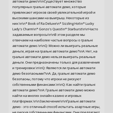
автомати демо\n\nСуществует множество
популярных гральні автомати демо, которые
привлекают игроков своей увлекательной игрой и
высокими шансами на выигрыш. Некоторые из
них:\n\n* Book of Ra Deluxe\n* Sizzling Hot\n* Lucky
Lady's Charm\n* Gonzo's Quest\n* Starburst\n\nЧасто
задаваемые вопросы\n\nВ этом разделе мы
отвечаем на наиболее частые вопросы о гральні
автомати демо.\n\nQ: Можно ли выиграть реальные
деньги, играя на гральні автомати демо?\nA: Нет, на
гральні автомати демо нельзя выиграть реальные
деньги. Они предназначены только для развлечения
и тренировки.\n\nQ: Являются ли гральні автомати
демо безопасными?\nA: Да, гральні автомати демо
безопасны, потому что игроки не рискуют
собственными финансами.\n\nQ: Как найти гральні
автомати демо?\nA: Гральні автомати демо можно
найти на многих онлайн-казино и игровых
платформах.\n\nЗаключение\n\nГральні автомати
демо - это отличный способ испытать азартные игры,
не рискуя собственными финансами. Они предлагают