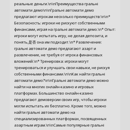
реальные деньги.\n\nПреимущества гральні
автомати демо\n\nГральні автомати демо
предлагают игрокам несколько преимуществ:\n\n*
Безопасность: игроки не рискуют собственными
финансами, играя на гральні автомати демо.\n* Опыт:
игроки могут испытать игру, не делая депозита, и
понять,是否 она им подходит.\n* Развлечение:
гральні автомати демо предлагают азарт и
развлечение, не требуя от игрока финансовых
вложений.\n* Тренировка: игроки могут
тренироваться и улучшать свои навыки, не рискуя
собственными финансами.\n\nКак найти гральні
автомати демо?\n\nГральні автомати демо можно
найти на многих онлайн-казино и игровых
платформах. Большинство онлайн-казино
предлагают демоверсии своих игр, чтобы игроки
могли испытать их бесплатно. Кроме того, можно
найти гральні автомати демо на
специализированных платформах, посвященных
азартным играм.\n\nСамые популярные гральні