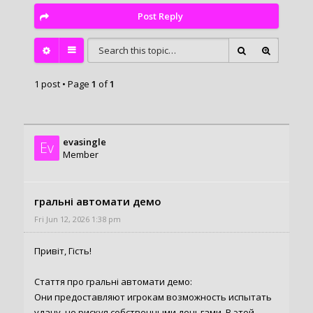
Post Reply
1 post • Page
1
of
1
evasingle
Ev
Member
гральні автомати демо
Fri Jun 12, 2026 1:38 pm
Привіт, Гість!
Стаття про гральні автомати демо:
Они предоставляют игрокам возможность испытать
удачу, не рискуя собственными деньгами. В этой