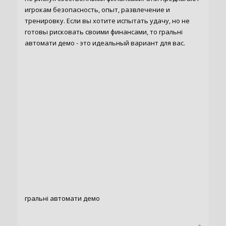
игрокам безопасность, опыт, развлечение и
тренировку. Если вы хотите испытать удачу, но не
готовы рисковать своими финансами, то гральні
автомати демо - это идеальный вариант для вас.
гральні автомати демо