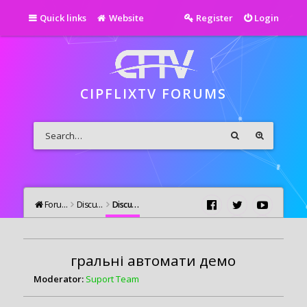
Quick links
Website
Register
Login
CIPFLIXTV FORUMS
Forums
Discutii Generale
Discutii Generale
гральні автомати демо
Moderator:
Suport Team